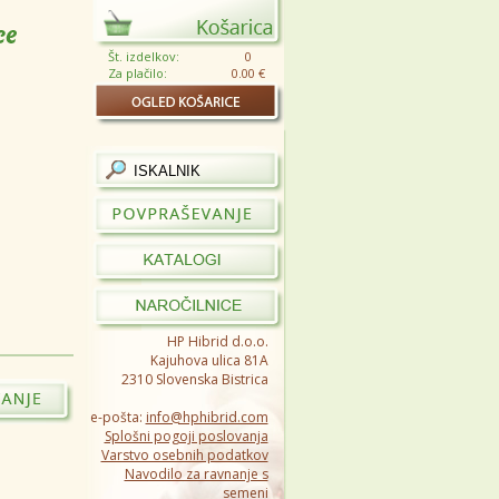
Št. izdelkov:
0
Za plačilo:
0.00 €
HP Hibrid d.o.o.
Kajuhova ulica 81A
2310 Slovenska Bistrica
e-pošta:
info@hphibrid.com
Splošni pogoji poslovanja
Varstvo osebnih podatkov
Navodilo za ravnanje s
semeni