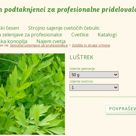
ki česen
Strojno sajenje cvetočih čebulic
zelenjave za profesionalce
Cvetlice
Katalogi
ka konoplja
Najem cvetja
se na:
Semena zelenjave za profesionalce
>
Zelišča in druge vrtnine
LUŠTREK
Izberite pakiranje:
Izberite količino: