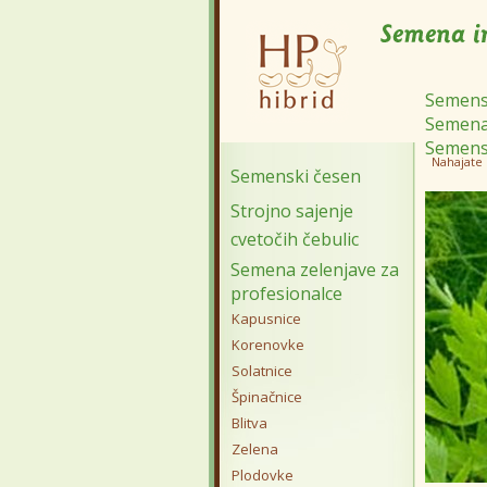
Semens
Semena 
Semens
Nahajate 
Semenski česen
Strojno sajenje
cvetočih čebulic
Semena zelenjave za
profesionalce
Kapusnice
Korenovke
Solatnice
Špinačnice
Blitva
Zelena
Plodovke