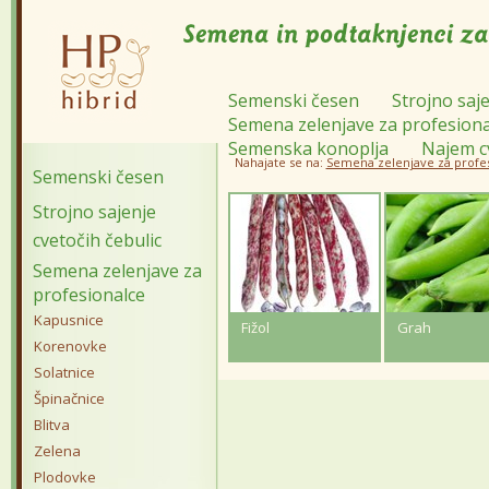
Semenski česen
Strojno saje
Semena zelenjave za profesiona
Semenska konoplja
Najem c
Nahajate se na:
Semena zelenjave za profe
Semenski česen
Strojno sajenje
cvetočih čebulic
Semena zelenjave za
profesionalce
Kapusnice
Fižol
Grah
Korenovke
Solatnice
Špinačnice
Blitva
Zelena
Plodovke