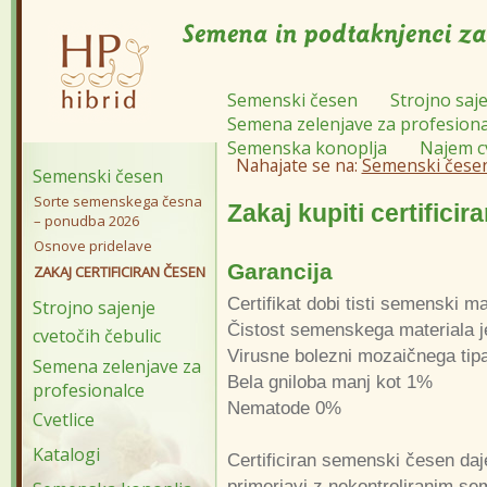
Semenski česen
Strojno saje
Semena zelenjave za profesiona
Semenska konoplja
Najem c
Nahajate se na:
Semenski čese
Semenski česen
Sorte semenskega česna
Zakaj kupiti certifici
– ponudba 2026
Osnove pridelave
Garancija
ZAKAJ CERTIFICIRAN ČESEN
Certifikat dobi tisti semenski m
Strojno sajenje
Čistost semenskega materiala 
cvetočih čebulic
Virusne bolezni mozaičnega tip
Semena zelenjave za
Bela gniloba manj kot 1%
profesionalce
Nematode 0%
Cvetlice
Katalogi
Certificiran semenski česen da
primerjavi z nekontroliranim s