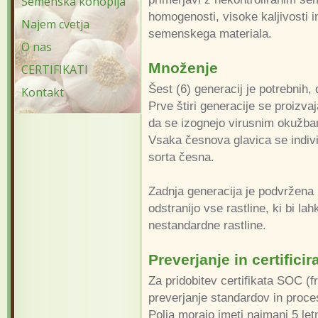
Semenska konoplja
homogenosti, visoke kaljivosti 
Najem cvetja
semenskega materiala.
O nas
Množenje
CERTIFIKATI
Šest (6) generacij je potrebnih,
Kontakt
Prve štiri generacije se proizv
da se izognejo virusnim okužbam,
Vsaka česnova glavica se individ
sorta česna.
Zadnja generacija je podvržena 
odstranijo vse rastline, ki bi lah
nestandardne rastline.
Preverjanje in certificir
Za pridobitev certifikata SOC (f
preverjanje standardov in proc
Polja morajo imeti najmanj 5 let